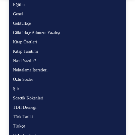
Eğitim
Eğ
Genel
Ge
Göktürkçe
Gö
Göktürkçe Adınızın Yazılışı
Gö
Kitap Özetleri
Ki
Kitap Tanıtımı
Ki
Nasıl Yazılır?
Na
Noktalama İşaretleri
No
Özlü Sözler
Öz
Şiir
Şii
Sözcük Kökenleri
Sö
TDH Derneği
TD
Türk Tarihi
Tü
Türkçe
Tü