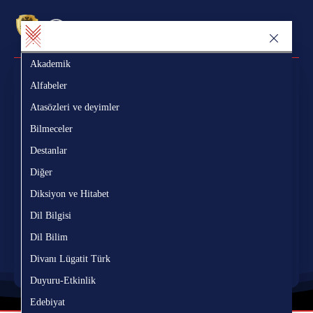
Akademik
Ak
Sözlük Bölümü
Yazı Bölümü
Alfabeler
Al
Atasözleri ve deyimler
At
Bilmeceler
Bi
Ara
Destanlar
De
ç
ğ
ı
ö
ş
ü
â
î
û
Diğer
Di
Diksiyon ve Hitabet
Di
Nerede?
Dil Bilgisi
Di
Nasıl?
Dil Bilim
Di
Divanı Lügatit Türk
Di
Temizle
Duyuru-Etkinlik
Du
Edebiyat
Ed