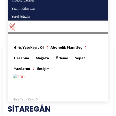
Videolu Dersler
Vi
Yazım Kılavuzu
Ya
Yerel Ağızlar
Ye
Giriş Yap/Kayıt Ol
Abonelik Planı Seç
Hesabım
Mağaza
Ödeme
Sepet
Sitaregan
Yazılarım
İletişim
(Bu sözcük, TDH Çocuk Adları Sözlüğü'nde yer
almaktadır.) > ANLAMI-AÇIKLAMASI: Yıldızlar >
Kökeni: Farsça >>
Giriş Yap / Kayıt Ol
G
SİTAREGÂN