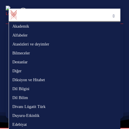
Akademik
Ak
Sözlük Bölümü
Yazı Bölümü
Alfabeler
Al
Atasözleri ve deyimler
At
Bilmeceler
Bi
Ara
Destanlar
De
ç
ğ
ı
ö
ş
ü
â
î
û
Diğer
Di
Diksiyon ve Hitabet
Di
Nerede?
Dil Bilgisi
Di
Nasıl?
Dil Bilim
Di
Divanı Lügatit Türk
Di
Temizle
Duyuru-Etkinlik
Du
Edebiyat
Ed