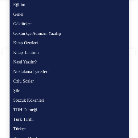
Eğitim
Eğ
Etiket:
SITAREGAN NE
Genel
Ge
Göktürkçe
Gö
DEMEK
Göktürkçe Adınızın Yazılışı
Gö
Kitap Özetleri
Ki
Kitap Tanıtımı
Ki
Nasıl Yazılır?
Na
Noktalama İşaretleri
No
Özlü Sözler
Öz
Şiir
Şii
Sözcük Kökenleri
Sö
TDH Derneği
TD
Türk Tarihi
Tü
Türkçe
Tü