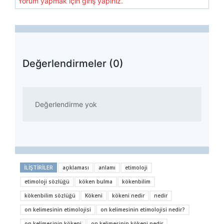
Yorum yapmak için giriş yapınız.
Değerlendirmeler (0)
Değerlendirme yok
İLIŞTIRILER
açıklaması
anlamı
etimoloji
etimoloji sözlüğü
köken bulma
kökenbilim
kökenbilim sözlüğü
Kökeni
kökeni nedir
nedir
on kelimesinin etimolojisi
on kelimesinin etimolojisi nedir?
on kelimesinin kökeni
on kelimesinin kökeni nedir