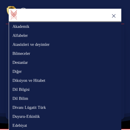
Akademik
Ak
Sözlük Bölümü
Yazı Bölümü
Alfabeler
Al
Atasözleri ve deyimler
At
Bilmeceler
Bi
Ara
Destanlar
De
ç
ğ
ı
ö
ş
ü
â
î
û
Diğer
Di
Diksiyon ve Hitabet
Di
Nerede?
Dil Bilgisi
Di
Nasıl?
Dil Bilim
Di
Divanı Lügatit Türk
Di
Temizle
Duyuru-Etkinlik
Du
Edebiyat
Ed