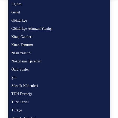
Eğitim
Eğ
Genel
Ge
Göktürkçe
Gö
Göktürkçe Adınızın Yazılışı
Gö
Kitap Özetleri
Ki
Kitap Tanıtımı
Ki
Nasıl Yazılır?
Na
Noktalama İşaretleri
No
Özlü Sözler
Öz
Şiir
Şii
Sözcük Kökenleri
Sö
TDH Derneği
TD
Türk Tarihi
Tü
Türkçe
Tü