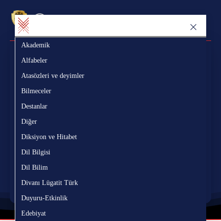
Akademik
Ak
Sözlük Bölümü
Yazı Bölümü
Alfabeler
Al
Atasözleri ve deyimler
At
Bilmeceler
Bi
Ara
Destanlar
De
ç
ğ
ı
ö
ş
ü
â
î
û
Diğer
Di
Diksiyon ve Hitabet
Di
Nerede?
Dil Bilgisi
Di
Nasıl?
Dil Bilim
Di
Divanı Lügatit Türk
Di
Temizle
Duyuru-Etkinlik
Du
Edebiyat
Ed