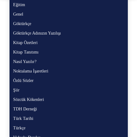
Eğitim
Eğ
Genel
Ge
Göktürkçe
Gö
Göktürkçe Adınızın Yazılışı
Gö
Kitap Özetleri
Ki
Kitap Tanıtımı
Ki
Nasıl Yazılır?
Na
Noktalama İşaretleri
No
Özlü Sözler
Öz
Şiir
Şii
Sözcük Kökenleri
Sö
TDH Derneği
TD
Türk Tarihi
Tü
Türkçe
Tü