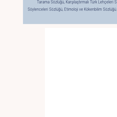
Tarama Sözlüğü, Karşılaştırmalı Türk Lehçeleri S
Söylenceleri Sözlüğü, Etimoloji ve Kökenbilim Sözlüğü