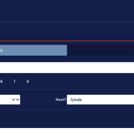
mü
â
î
û
Nasıl?