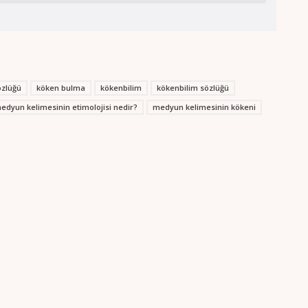
özlüğü
köken bulma
kökenbilim
kökenbilim sözlüğü
edyun kelimesinin etimolojisi nedir?
medyun kelimesinin kökeni