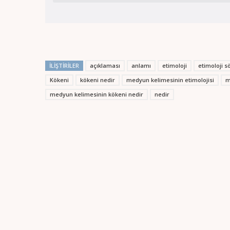
İLIŞTIRILER
açıklaması
anlamı
etimoloji
etimoloji s
Kökeni
kökeni nedir
medyun kelimesinin etimolojisi
m
medyun kelimesinin kökeni nedir
nedir