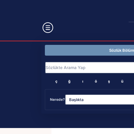
Sözlük Bölü
ç
ğ
ı
ö
ş
ü
Nerede?