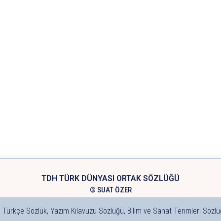
TDH TÜRK DÜNYASI ORTAK SÖZLÜĞÜ
© SUAT ÖZER
 Türkçe Sözlük, Yazım Kılavuzu Sözlüğü, Bilim ve Sanat Terimleri Sözlü