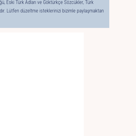
ğü, Eski Türk Adları ve Göktürkçe Sözcükler, Türk
ır. Lütfen düzeltme isteklerinizi bizimle paylaşmaktan