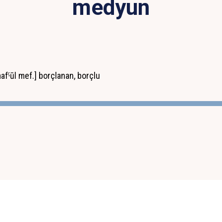
medyun
sı: ~ Ar madyūn مديون [#dyn mafˁūl mef.] borçlanan, borçlu