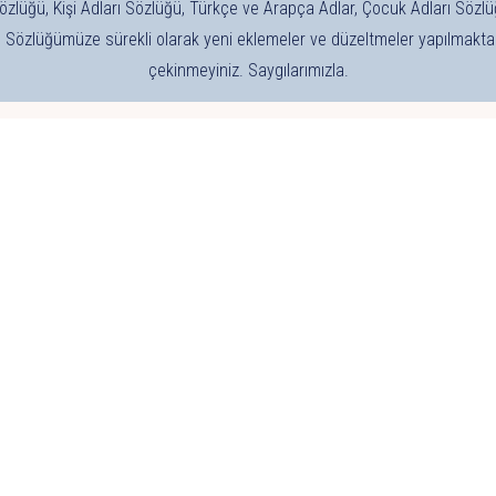
özlüğü, Kişi Adları Sözlüğü, Türkçe ve Arapça Adlar, Çocuk Adları Sözlü
. Sözlüğümüze sürekli olarak yeni eklemeler ve düzeltmeler yapılmaktad
çekinmeyiniz. Saygılarımızla.