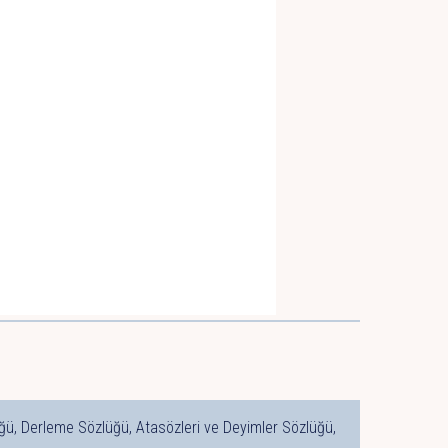
ğü, Derleme Sözlüğü, Atasözleri ve Deyimler Sözlüğü,