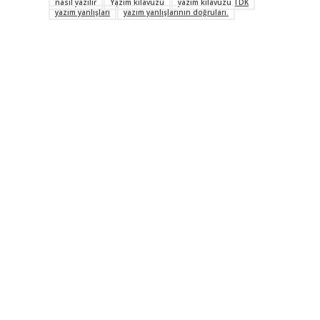
nasıl yazılır
Yazım kılavuzu
yazım kılavuzu TDK
yazım yanlışları
yazım yanlışlarının doğruları.