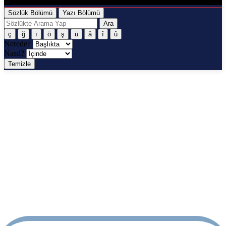
Sözlük Bölümü
Yazı Bölümü
Ara
ç
ğ
ı
ö
ş
ü
â
î
û
Nerede?
Nasıl?
Temizle