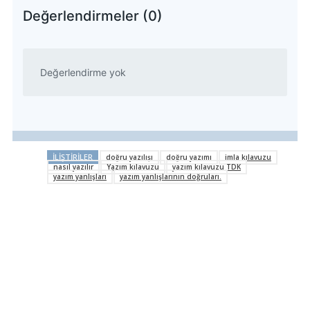
Değerlendirmeler (0)
Değerlendirme yok
İLIŞTIRILER
doğru yazılışı
doğru yazımı
imla kılavuzu
nasıl yazılır
Yazım kılavuzu
yazım kılavuzu TDK
yazım yanlışları
yazım yanlışlarının doğruları.