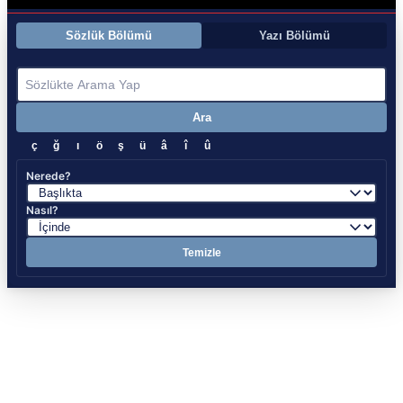
Sözlük Bölümü
Yazı Bölümü
Ara
ç
ğ
ı
ö
ş
ü
â
î
û
Nerede?
Nasıl?
Temizle