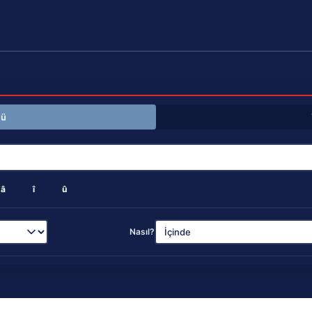
mü
â
î
û
Nasıl?