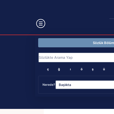
Sözlük Bölü
ç
ğ
ı
ö
ş
ü
Nerede?